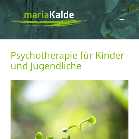
MENÜ
UND
Maria Kalde
WIDGETS
Psychotherapie für Kinder
und Jugendliche